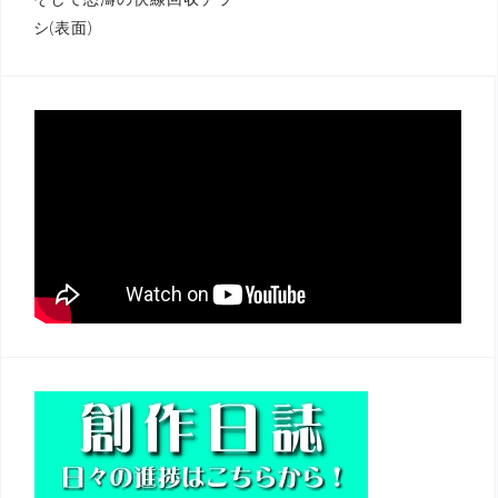
投
シ(表面)
稿
ナ
ビ
ゲ
ー
シ
ョ
ン