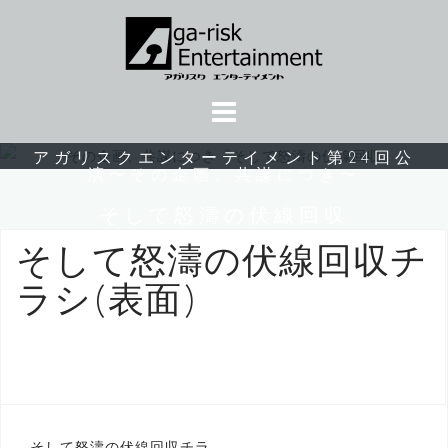
コ
ン
テ
ン
ツ
へ
アガリスクエンターテイメント第24回公
ス
演〜その企画、共謀につき〜
キ
そして怒濤の伏線回収
ッ
プ
そして怒濤の伏線回収チ
ラシ(表面)
そして怒濤の伏線回収チラ