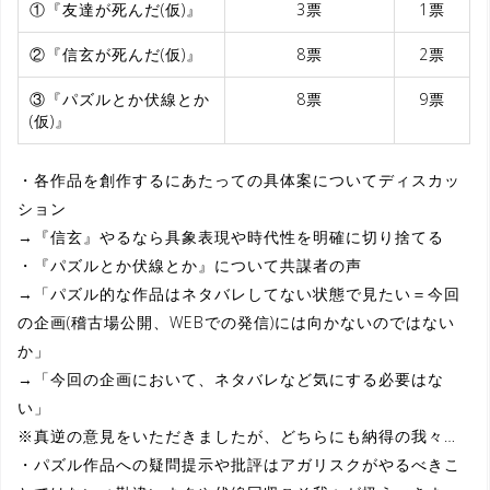
①『友達が死んだ(仮)』
3票
1票
②『信玄が死んだ(仮)』
8票
2票
③『パズルとか伏線とか
8票
9票
(仮)』
・各作品を創作するにあたっての具体案についてディスカッ
ション
→『信玄』やるなら具象表現や時代性を明確に切り捨てる
・『パズルとか伏線とか』について共謀者の声
→「パズル的な作品はネタバレしてない状態で見たい＝今回
の企画(稽古場公開、WEBでの発信)には向かないのではない
か」
→「今回の企画において、ネタバレなど気にする必要はな
い」
※真逆の意見をいただきましたが、どちらにも納得の我々…
・パズル作品への疑問提示や批評はアガリスクがやるべきこ