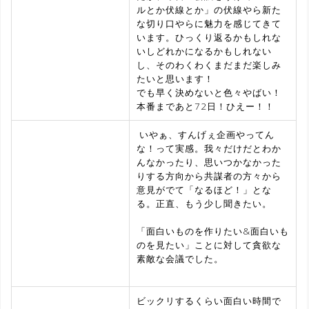
ルとか伏線とか」の伏線やら新た
な切り口やらに魅力を感じてきて
います。ひっくり返るかもしれな
いしどれかになるかもしれない
し、そのわくわくまだまだ楽しみ
たいと思います！
でも早く決めないと色々やばい！
本番まであと72日！ひえー！！
いやぁ、すんげぇ企画やってん
な！って実感。我々だけだとわか
んなかったり、思いつかなかった
りする方向から共謀者の方々から
意見がでて「なるほど！」とな
る。正直、もう少し聞きたい。
「面白いものを作りたい&面白いも
のを見たい」ことに対して貪欲な
素敵な会議でした。
ビックリするくらい面白い時間で