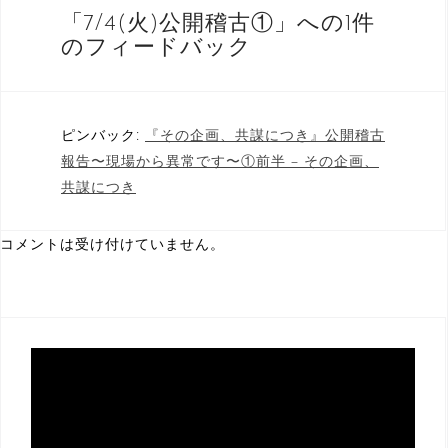
ビ
「
7/4(火)公開稽古①
」への1件
ゲ
のフィードバック
ー
シ
ピンバック:
『その企画、共謀につき』公開稽古
ョ
報告〜現場から異常です〜①前半 – その企画、
ン
共謀につき
コメントは受け付けていません。