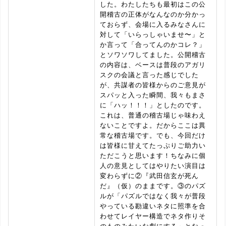
した。わたしたちも最初はこの公
開稽古の正体がなんなのか分かっ
ておらず、会場に入るみなさんに
対して「いらっしゃいませ〜」と
か言って「合ってんのかコレ？」
とソワソワしてました。公開稽古
の内容は、ベースは普段のアガリ
スクの会議と言った感じでした
が、共謀者の皆様からのご意見が
スパッと入った瞬間、我々もまさ
に「ハッ！！！」としたのです。
これは、普通の稽古場じゃ味わえ
ないことですよ。だからここは異
常な稽古場です。でも、今回だけ
は皆様に甘えてたっぷりご助力い
ただこうと思います！ちなみに個
人の意見としてはやりたい演目は
変わらずに②『武田信玄が死ん
だ』（仮）のままです。③のパズ
ルが「パズルではなく我々が普段
やっている勘違いネタに照準を合
わせてレイヤー構造でネタ作りそ
のものみたいな劇にする」となっ