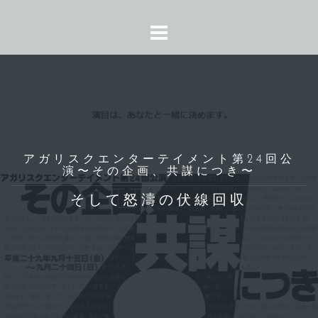
コ
ン
テ
ン
ツ
へ
ス
キ
ッ
アガリスクエンターテイメント第24回公
演〜その企画、共謀につき〜
プ
そして怒濤の伏線回収