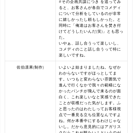
#その企画共謀につき を追ってみ
ると、お客さんが各自でコメディ
について分析をしているのが非常
に嬉しかったし頼もしかった。と
同時に「俺達はお客さんを焚き付
けてどうしたいんだ(笑)」とも思っ
た。
いやぁ、話し合うって楽しいし、
コメディのこと話し合うって特に
楽しいですね。
佐伯凛果(制作)
いよいよ始まりましたね。なぜか
わからないですがほっとしてま
す。いつもと変わらない雰囲気で
進んで行くなかで我々の範疇にな
かったパンチが飛んで来るのが面
白く、これ楽しいなと実感できた
ことが収穫だった気がします。ふ
と思ったのはわたしってお客様視
点で一番見る立ち位置なんですよ
ね。何か本番中にするわけじゃな
いし。だから意見的にはアガリス
クならこれが観たい！というのが