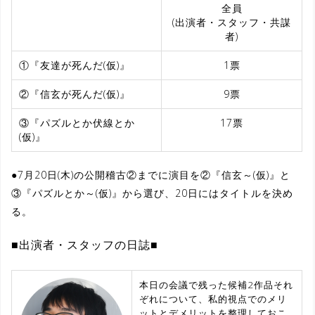
全員
(出演者・スタッフ・共謀
者)
①『友達が死んだ(仮)』
1票
②『信玄が死んだ(仮)』
9票
③『パズルとか伏線とか
17票
(仮)』
●7月20日(木)の公開稽古②までに演目を②『信玄～(仮)』と
③『パズルとか～(仮)』から選び、20日にはタイトルを決め
る。
■出演者・スタッフの日誌■
本日の会議で残った候補2作品それ
ぞれについて、私的視点でのメリ
ットとデメリットを整理しておこ