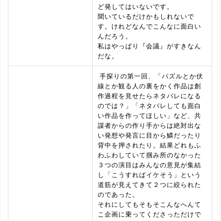
ど発してはいないです。
聞いているだけかもしれないで
す。けれどなんでこんなに面白い
んだろう。
私はやっぱり『会議』がすきなん
だな。
手探りの第一回、「パズルとか伏
線とか観る人の裏をかく作品は創
作過程を見せたらネタバレになる
のでは？」「ネタバレしても面白
い作品を作ってほしい」など、共
謀者からの作り手からは絶対出な
い発想や発言に目から鱗だったり
背中を押されたり。結果どれもふ
わふわしていて掴み所のなかった
３つの演目はみんなの意見が集結
し「こうすればイケそう」という
道筋が見えてきて２つに絞られた
のであった。
それにしてもそもそこんなへんて
こ企画に乗ってくださっただけで