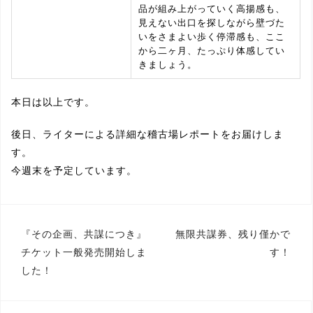
品が組み上がっていく高揚感も、
見えない出口を探しながら壁づた
いをさまよい歩く停滞感も、ここ
から二ヶ月、たっぷり体感してい
きましょう。
本日は以上です。
後日、ライターによる詳細な稽古場レポートをお届けしま
す。
今週末を予定しています。
『その企画、共謀につき』
無限共謀券、残り僅かで
投
チケット一般発売開始しま
す！
稿
した！
ナ