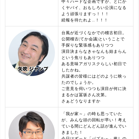
中々ハードな企画ですが、とにか
くヤバイ、おもしろい公演になる
よう頑張りますっ！！！
続報を待たれよ…！！！
台風が近づくなかでの稽古初日。
公開稽古(てか会議)ということで
手探りな緊張感もありつつ
演目決まらなきゃなんも始まらん
という焦りもありつつ
ある意味アガリスクらしい初日で
したかね。
共謀者の皆様にはどのように映っ
たのでしょうか。
ご意見を伺いつつも演目が何に決
まるかは冨坂さん次第。
さぁどうなりますか
「我が家～」の時も思っていた
が、みんな頭の回転が早い！考え
ている間にどんどん話が進んでい
きました！
今日はずっと「パズル～」推しの