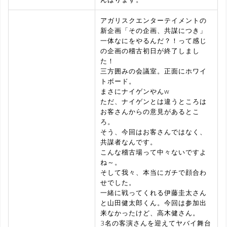
アガリスクエンターテイメントの
新企画「その企画、共謀につき」
一体なにをやるんだ？！って感じ
の企画の稽古初日が終了しまし
た！
三方囲みの会議室。正面にホワイ
トボード。
まさにナイゲンやんw
ただ、ナイゲンとは違うところは
お客さんからの意見があるとこ
ろ。
そう、今回はお客さんではなく、
共謀者なんです。
こんな稽古場って中々ないですよ
ね～。
そして我々、本当にガチで顔合わ
せでした。
一緒に戦ってくれる伊藤圭太さん
と山田健太郎くん。今回は参加出
来なかったけど、高木健さん。
3名の客演さんを迎えてヤバイ舞台