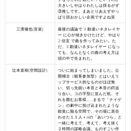
大きいしやはりわたしは揺るがず
③推しです。まあとりあえずやっ
ぱり頭おかしい企画ですよね笑
三濱徹也(音楽)
最後の議論で 3.勘違いネタレイヤ
ー に心が傾きかけたけど、やはり
2.信玄 で曲を作ってみたい。た
だ、3.勘違いネタレイヤー になっ
ても、なんとなくの曲の考え方は
頭の中で生まれた。
辻本直樹(空間設計)
ついに始まってしまいました。公
開稽古（観客参加型）とはいえリ
ップサービス的なものがほぼ無
い、切っ先鋭い本音と本音の鍔迫
り合い。コの字型に並んだ机、そ
れを囲むお客様……まるで「ナイゲ
ン」の劇中に投げ込まれたような
錯覚に陥る空間で、その場に居合
わせた１１人＋αの「あいつら」と
一緒に考えて、考えて、考え抜く
２時間の謀略会議。ものすごい作