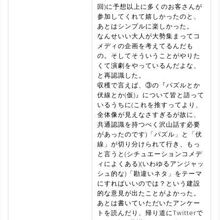
回)に予想以上に多くのお客さんが
参加してくれて嬉しかったのと、
あとはシンプルに楽しかった。
なんせいい大人が大勢集まってコ
メディの企画を考えてるんだも
の。そしてそういうことがやりた
くて演劇をやっているんだよな、
と再認識した。
収穫で言えば、③の『パズルとか
伏線とか(仮)』について皆と語って
いるうちに(これを推すってより、
全体像が見えなさすぎるが故に、
共通認識を持つべく沢山話す必要
があったのです)「パズル」と「伏
線」が切り分けられて行き、もっ
と言うと(シチュエーションコメデ
ィによくある)(いわゆるアンジャッ
シュ的な)「勘違いネタ」をテーマ
にすればいいのでは？という建設
的な意見が出たことがよかった。
あとは書いていただいたアンケー
トを読んだり、帰り道にTwitterで