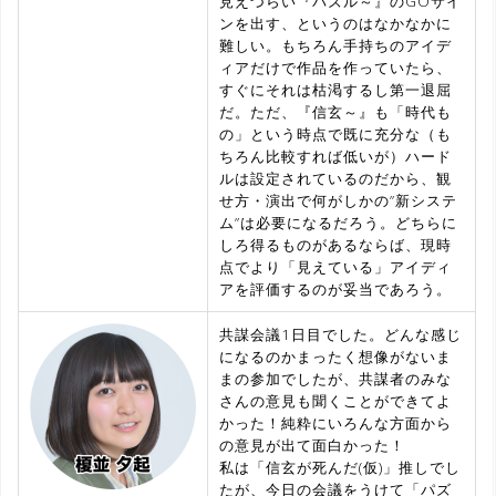
見えづらい『パズル～』のGOサイ
ンを出す、というのはなかなかに
難しい。もちろん手持ちのアイデ
ィアだけで作品を作っていたら、
すぐにそれは枯渇するし第一退屈
だ。ただ、『信玄～』も「時代も
の」という時点で既に充分な（も
ちろん比較すれば低いが）ハード
ルは設定されているのだから、観
せ方・演出で何がしかの”新システ
ム”は必要になるだろう。どちらに
しろ得るものがあるならば、現時
点でより「見えている」アイディ
アを評価するのが妥当であろう。
共謀会議1日目でした。どんな感じ
になるのかまったく想像がないま
まの参加でしたが、共謀者のみな
さんの意見も聞くことができてよ
かった！純粋にいろんな方面から
の意見が出て面白かった！
私は「信玄が死んだ(仮)」推しでし
たが、今日の会議をうけて「パズ