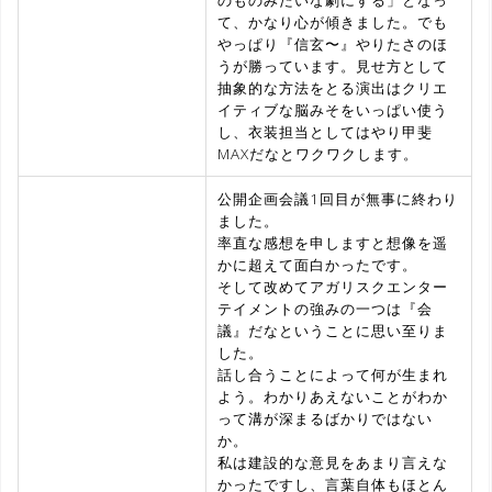
て、かなり心が傾きました。でも
やっぱり『信玄〜』やりたさのほ
うが勝っています。見せ方として
抽象的な方法をとる演出はクリエ
イティブな脳みそをいっぱい使う
し、衣装担当としてはやり甲斐
MAXだなとワクワクします。
公開企画会議1回目が無事に終わり
ました。
率直な感想を申しますと想像を遥
かに超えて面白かったです。
そして改めてアガリスクエンター
テイメントの強みの一つは『会
議』だなということに思い至りま
した。
話し合うことによって何が生まれ
よう。わかりあえないことがわか
って溝が深まるばかりではない
か。
私は建設的な意見をあまり言えな
かったですし、言葉自体もほとん