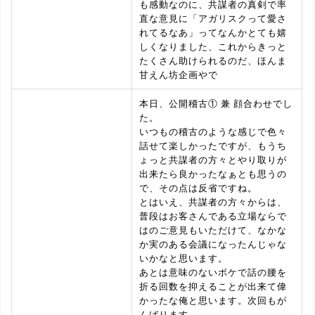
も感動なのに、共謀者の真剣で率
直な意見に「アガリスクって愛さ
れてるなあ」ってなんかとても嬉
しくなりました、これからきっと
たくさん助けられるのだ、ほんま
甘えん坊企画やで
本日、公開稽古① 兼 顔合わせでし
た。
いつもの稽古のような感じで色々
話せて楽しかったですが、もうち
ょっと共謀者の方々とやり取りが
出来たら良かったなぁとも思うの
で、その点は反省ですね。
とはいえ、共謀者の方々からは、
普段はお客さんである立場ならで
はのご意見もいただけて、なかな
か実のある会議になったんじゃな
いかなと思います。
あとは意味のないボケで話の腰を
折る回数を抑えることが出来て偉
かったな俺と思います。次回もが
んばります。