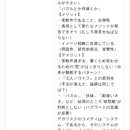
ルが小さい）
『パズルとか伏線とか』
【メリット】
・実験作であること、企画性
・表現として新たなメソッドが発
見できそう（むしろ発見せねばな
らない）
・イメージ戦略に合致している
（問題作、研究的視点、攻撃性）
【デメリット】
・実験作過ぎる、書くため笑わせ
るための”型”がはっきりしない（台
本が難航するパターン）
・『七人／ワイフ』との差別化
（手法が違えど、論調は同じで
は？）
・「パズル」「伏線」「勘違いネ
タ」など、結局のところ”仮想敵”が
判然としない（バズワードの定義
が必要）
アガリスクのコメディは「システ
ム」であるから、そのシステムが