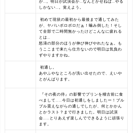
が…。明日が試演会か…なんとかせねば…やる
しかない…。覚えよう。
初めて現状の最初から最後まで通してみた
が、ヤバいボロボロだぁ！噛み倒した！そし
て全部で二時間無かったけどこんなに疲れる
とは…
怒濤の部分のほうが伸び伸びやれたなぁ。も
うここまで来たら仕方ないので明日は気負わ
ずやりますかね。
初通し。
あやふやなところが洗い出せたので、えいや
とがんばります。
『その夜の侍』の影響でプリンを稽古前に食
べまして……今日は初通しをしましたー！ブル
ブル震えながらの通しでしたが、何とかかん
とかラスト？まで行きました。明日は試演
会……とりあえず楽しんでできるように頑張り
ます。