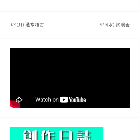
9/4(月) 通常稽古
9/6(水) 試演会
投
稿
ナ
ビ
ゲ
ー
シ
ョ
ン