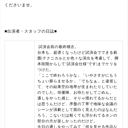
くださいませ。
■出演者・スタッフの日誌■
試演会前の最終稽古。
台本も、超遅くなったけど試演会でできる範
囲(テクニカルとか色々な演出を考慮して、脚
本段階からして“試演会仕様”です)までケリを
つけた。
「ここで終わろうかな」「いやさすがにもう
ちょい膨らませるか」「でもなぁ」と逡巡し
て、その結果空白地帯が生まれたりしていた
のでした。俳優陣、お待たせしてごめん。
通しをやった感じ、そりゃ慣れてるからだと
は思うんだけど、序盤の丁寧で地味な会議の
シーンが演劇として面白く見えたのはなんだ
ろう。こないだは粗くても浮かれてるホンの
部分の方が楽しかったのだけど。
今日の通しをやってみて「何を見せる作品な