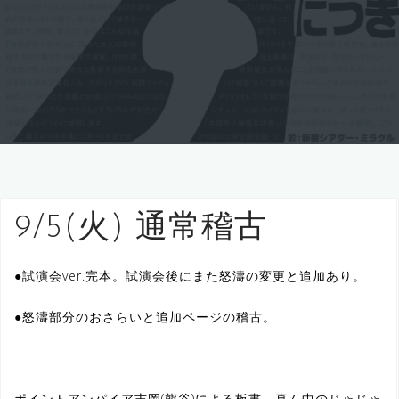
9/5(火) 通常稽古
●試演会ver.完本。試演会後にまた怒濤の変更と追加あり。
●怒濤部分のおさらいと追加ページの稽古。
ポイントアンパイア吉岡(熊谷)による板書。真ん中のじゃじゃ