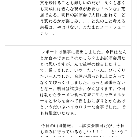
文を続けることも難しいのだが、良くも悪く
も完成には色んな視点が必要な「ヘンな」芝
居である。明日の試演会で人目に触れて、ど
う変わるかが楽しみ、、、と先のこと考える
余裕は、やはりない。まだまだノー・フュー
チャー。
レポートは無事に提出しました。今日はなん
とか台本できた？のかしら？まあ試演会用だ
とは思いますが。んで後半の稽古したりし
て、通しました。いやーたいへん。びっくり
たいへんでした。台詞が思った以上に入って
なくてびっくりしました。もっと頑張らない
となー。明日は試演会。がんばります。今日
は朝からラーメン食べて昼に生キャラメルケ
ーキとやらを食べて夜もおにぎりとからあげ
というだいぶハイカロリーな食事でした。で
もお腹空いたなぁ。
今日の山田情報。……試演会前日だが、今日
も飲みに行っているらしい！！！……というこ