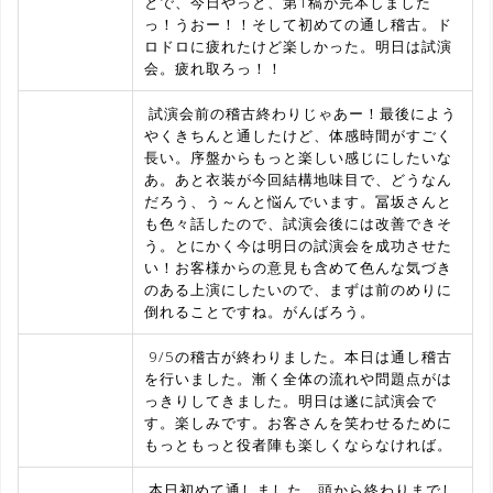
とで、今日やっと、第1稿が完本しました
っ！うおー！！そして初めての通し稽古。ド
ロドロに疲れたけど楽しかった。明日は試演
会。疲れ取ろっ！！
試演会前の稽古終わりじゃあー！最後によう
やくきちんと通したけど、体感時間がすごく
長い。序盤からもっと楽しい感じにしたいな
あ。あと衣装が今回結構地味目で、どうなん
だろう、う～んと悩んでいます。冨坂さんと
も色々話したので、試演会後には改善できそ
う。とにかく今は明日の試演会を成功させた
い！お客様からの意見も含めて色んな気づき
のある上演にしたいので、まずは前のめりに
倒れることですね。がんばろう。
9/5の稽古が終わりました。本日は通し稽古
を行いました。漸く全体の流れや問題点がは
っきりしてきました。明日は遂に試演会で
す。楽しみです。お客さんを笑わせるために
もっともっと役者陣も楽しくならなければ。
本日初めて通しました、頭から終わりまでし