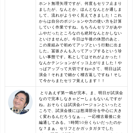
ホント無理矢理ですが、何度もセリフ止まり
ましたが、なんとか、ほんとなんとか通しま
して、流れがようやく見えてきました！これ
からは自分のポジションや力の使い方を計算
していく作業ですね。もちろんセリフがあや
ふやだったところなのも絶対なんとかしない
といけませんが。今日は午後の休憩のあと、
この座組みで初めてアップという行動に出ま
した。冨坂さんも入ってアップするという珍
しい事態です。私としてはそれがよかった！
なんかテンションがイッコ上がりました！や
っぱアップって大切ですねwさて、明日は試
演会！それまで細かく稽古返しですね！そし
て今からまたセリフ覚えします！！
とりあえず第一稿が完本。ま、明日が試演会
なので完本しなきゃどーしょもないんですが
ね。おそらくは試演会バージョンといったと
ころで、試演会後には怒濤部分を中心に大き
く変わるんだろうなぁ…。一応稽古最後に全
編通してみる。1時間50分くらいだったのか
な？まぁ、セリフとかガッタガタでした