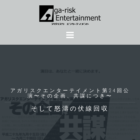
コ
ン
テ
ン
ツ
へ
ス
キ
ッ
プ
アガリスクエンターテイメント第24回公
演〜その企画、共謀につき〜
そして怒濤の伏線回収