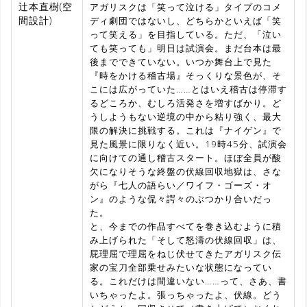
辻本直樹(空
アガリスクは「笑って泣ける」タイプのコメ
間設計)
ディ劇団ではないし、どちらかといえば「笑
って笑える」を目指している。ただ、「泣い
ても笑っても」明日は試演会。まだ台本は最
後までできていない。いつか舞台上で見た
『時をかける稽古場』そっくりな景色が、そ
こには広がっていた……とはいえ稽古は停滞す
るどころか、むしろ活発さを増すばかり。ど
うしようもない逆境の中から粘り強く、最大
限の解決に挑戦する。これは『ナイゲン』で
見た風景に限りなく近い。19時45分、試演会
に向けての通し稽古スタート。ほぼ全員が酸
欠になりそうな終盤の伏線回収地獄は、さな
がら『七人の語らい／ワイフ・ゴーズ・オ
ン』のような侃々諤々のぶつかり合いだっ
た。
と、今までの作品すべてを巻き込むように積
み上げられた「そして怒濤の伏線回収」は、
屁理屈で理屈をねじ伏せてきたアガリスク伝
家の宝刀全部乗せみたいな状態になってい
る。これだけは間違いない……って、さあ、書
いちゃったよ。張っちゃったよ、伏線。どう