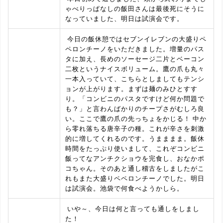
ゃべりっぱなしの飯田さんは最後死にそうに
なっていました、明日は試演会です。
今日の飯休憩ではセブンイレブンの大盛りペ
ペロンチーノをいただきました。増量のパス
タに加え、長めのソーセージ二片とベーコン
二枚というナイスボリューム。鷹の爪も丸々
一本入っていて、こちらとしましてもテンシ
ョンが上がります。まずは麺のみひとすす
り。「コンビニのパスタですけど何か問題で
も？」と言わんばかりのチープさがむしろ良
い。ここで鷹の爪の先っちょをかじる！ 中か
ら零れ落ちる唐辛子の種。これが辛さを刺激
的に増してくれるのです。うまままま。飯休
時間をたっぷり使いまして、これぞコンビニ
飯ってなアンチクショウを完食し、おなかポ
コちゃん。そのあと通し稽古をしましたがこ
れもまた大盛りペペロンチーノでした。明日
は試演会。池袋で何食べようかしら。
いや～、今日は何と言っても通しをしまし
た！