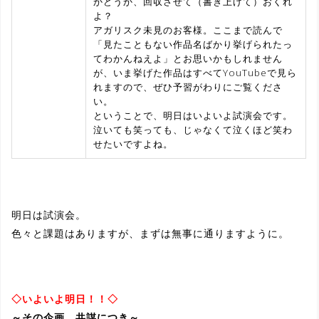
かどうか、回収させて（書き上げて）おくれ
よ？
アガリスク未見のお客様。ここまで読んで
「見たこともない作品名ばかり挙げられたっ
てわかんねえよ」とお思いかもしれません
が、いま挙げた作品はすべてYouTubeで見ら
れますので、ぜひ予習がわりにご覧くださ
い。
ということで、明日はいよいよ試演会です。
泣いても笑っても、じゃなくて泣くほど笑わ
せたいですよね。
明日は試演会。
色々と課題はありますが、まずは無事に通りますように。
◇いよいよ明日！！◇
～その企画、共謀につき～