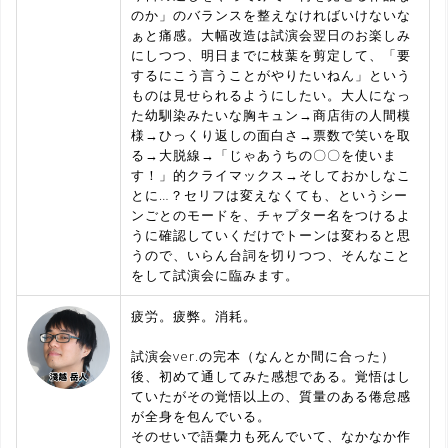
のか」のバランスを整えなければいけないな
ぁと痛感。大幅改造は試演会翌日のお楽しみ
にしつつ、明日までに枝葉を剪定して、「要
するにこう言うことがやりたいねん」という
ものは見せられるようにしたい。
大人になっ
た幼馴染みたいな胸キュン→商店街の人間模
様→ひっくり返しの面白さ→票数で笑いを取
る→大脱線→「じゃあうちの〇〇を使いま
す！」的クライマックス→そしておかしなこ
とに…？
セリフは変えなくても、というシー
ンごとのモードを、チャプター名をつけるよ
うに確認していくだけでトーンは変わると思
うので、いらん台詞を切りつつ、そんなこと
をして試演会に臨みます。
疲労。疲弊。消耗。
試演会ver.の完本（なんとか間に合った）
後、初めて通してみた感想である。覚悟はし
ていたがその覚悟以上の、質量のある倦怠感
が全身を包んでいる。
そのせいで語彙力も死んでいて、なかなか作