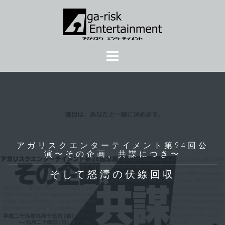
コ
ン
テ
ン
ツ
へ
ス
キ
ッ
プ
アガリスクエンターテイメント第24回公
演〜その企画、共謀につき〜
そして怒濤の伏線回収