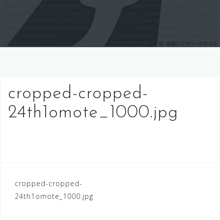
cropped-cropped-
24th1omote_1000.jpg
cropped-cropped-
投
24th1omote_1000.jpg
稿