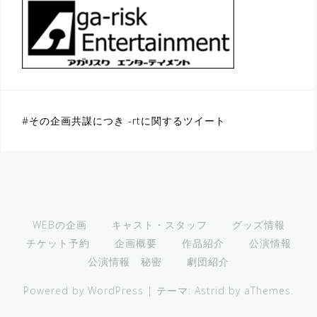
#その企画共謀につき -rtに関するツイート
WEBの企画
キャスト・スタッフ
グッズ情報
チケット予約
企画概要
作品紹介
公演情報
公演情報 秘密
劇団紹介
Powered by WordPress
|
テーマ:
Astrid
by aThemes.