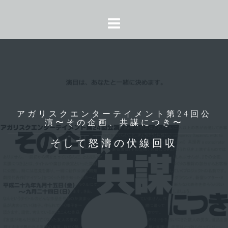
コ
ン
テ
ン
ツ
へ
ス
キ
ッ
アガリスクエンターテイメント第24回公
演〜その企画、共謀につき〜
プ
そして怒濤の伏線回収