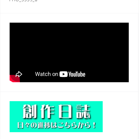
投
稿
ナ
ビ
ゲ
ー
シ
ョ
ン