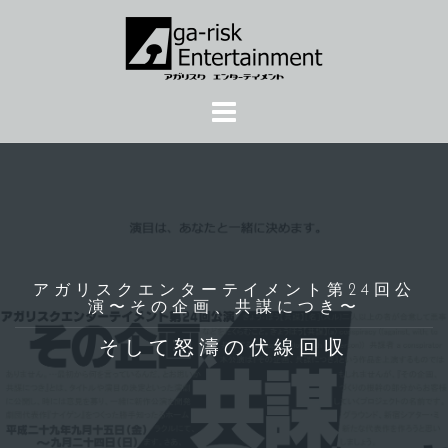
コ
ン
テ
ン
ツ
へ
ス
キ
ッ
プ
アガリスクエンターテイメント第24回公
演〜その企画、共謀につき〜
そして怒濤の伏線回収