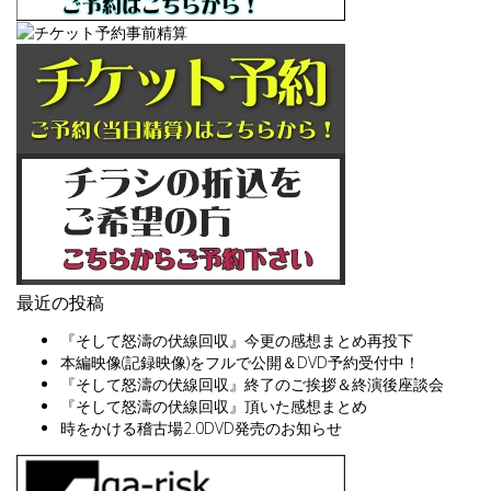
最近の投稿
『そして怒濤の伏線回収』今更の感想まとめ再投下
本編映像(記録映像)をフルで公開＆DVD予約受付中！
『そして怒濤の伏線回収』終了のご挨拶＆終演後座談会
『そして怒濤の伏線回収』頂いた感想まとめ
時をかける稽古場2.0DVD発売のお知らせ