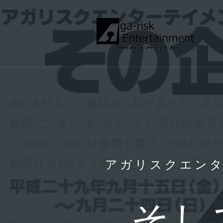
コ
ン
テ
ン
ツ
へ
ス
キ
ッ
プ
アガリスクエンタ