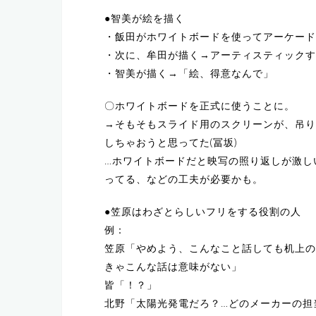
●智美が絵を描く
・飯田がホワイトボードを使ってアーケード
・次に、牟田が描く→アーティスティックす
・智美が描く→「絵、得意なんで」
〇ホワイトボードを正式に使うことに。
→そもそもスライド用のスクリーンが、吊り
しちゃおうと思ってた(冨坂)
…ホワイトボードだと映写の照り返しが激し
ってる、などの工夫が必要かも。
●笠原はわざとらしいフリをする役割の人
例：
笠原「やめよう、こんなこと話しても机上の
きゃこんな話は意味がない」
皆「！？」
北野「太陽光発電だろ？…どのメーカーの担