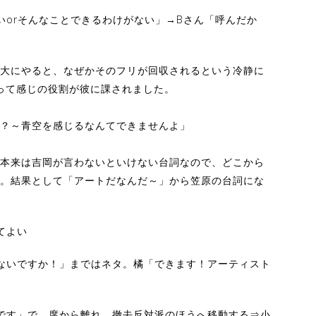
いorそんなことできるわけがない」→Bさん「呼んだか
大にやると、なぜかそのフリが回収されるという冷静に
」って感じの役割が彼に課されました。
？～青空を感じるなんてできませんよ」
本来は吉岡が言わないといけない台詞なので、どこから
。結果として「アートだなんだ～」から笠原の台詞にな
てよい
ないですか！」まではネタ。橘「できます！アーティスト
です」で、席から離れ、撤去反対派のほうへ移動する⇒小