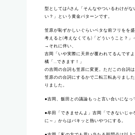
型としてはAさん「そんなやついるわけがな
い？」という黄金パターンです。
笠原が恥ずかしいぐらいベタな前フリをを盛
考えると(考えなくても)「どういうこと？
→それに伴い、
吉岡「いや実際に天井が覆われてるんですよ
橘「…できます！」
の吉岡の台詞も笠原に変更。ただこの台詞は
笠原のの台詞にするかで二転三転ありました
りました。
●吉岡、飯田との議論もっと言い合いになっ
●牟田「できませんよ」吉岡「できないじゃ
に～」からはバキッと熱いやつにする。
●吉岡「私の方でも思い当たる疑問点は以上