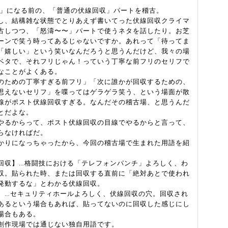
」になる前の、「普通の伏線回収」パートを稽古。
し、結構雑な状態でとりあえず書いてった伏線回収クライマ
古しつつ、「怒濤〜〜」パートで使うネタを話したり。お芝
ーンで笑う時ってあるじゃないですか。あれって「待ってま
「嬉しい」という笑いなんだろうと思うんだけど、我々の場
ベタで、それフリじゃん！っていう丁寧な前フリのセリフで
なことがよくある。
のための丁寧すぎる前フリ」「次に誰かが回収するための、
思えないセリフ」を喋ってはゲラゲラ笑う、という場面が散
線がポスト伏線回収すぎる。なんだその稽古場、と思うんだ
とだよな。
やるからって、ポスト伏線回収の目線でやるからと言って、
らなければだ。
かりになっちゃったから、今回の稽古場で生まれた用語を紹
。
回収】…格闘技における「テレフォンパンチ」よろしく、わ
収。貼られた時、または回収する直前に「絶対あとで使われ
発動するな」とわかる伏線回収。
】…セキュリティホールよろしく、伏線回収の穴。回収され
あるという場合もあれば、貼ってないのに回収した感じにし
場合もある。
創作現場では通じない独自用語です。