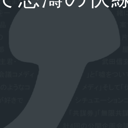
て怒濤の伏