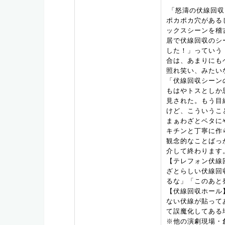
「怒濤の伏線回収
ポカポカ穴がある
ックスシーンを稽
居で伏線回収のシ
した！」っていう
合は、あまりにも
照れ笑い、みたい
「伏線回収シーン
もはやトスとしか
見された。もう目
けど、こういうこ
まぁわざとベタに
キチンと丁寧に作
観念的なことばっ
介して終わります
【テレフォン伏線
ざとらしい伏線回
るな」「このあと
【伏線回収ホール
ない伏線が貼って
て誤魔化してある
※他の演劇現場・